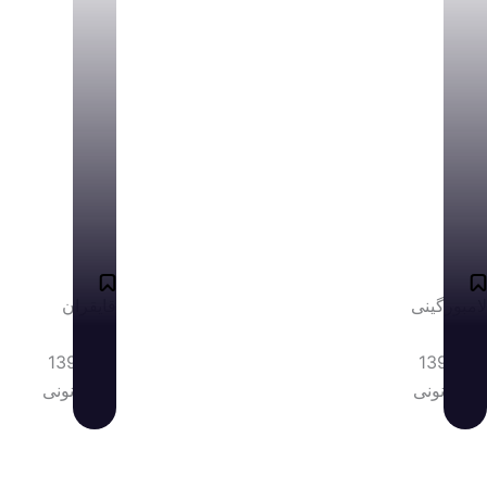
لامبورگینی
قایقران
1399
1395
قانونی
قانونی