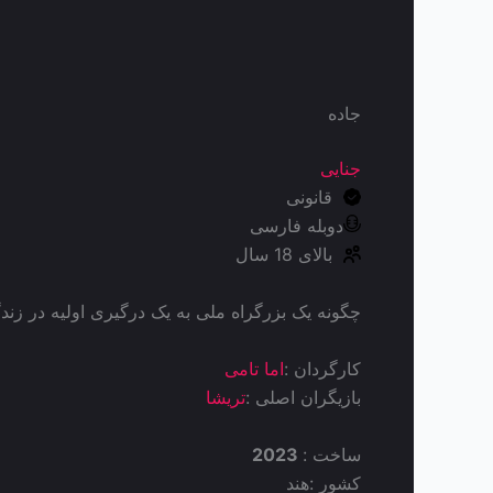
جاده
جنایی
قانونی
دوبله فارسی
بالای 18 سال
چگونه یک بزرگراه ملی به یک درگیری اولیه در زندگی
کارگردان :
اما تامی
بازیگران اصلی :
تریشا
ساخت :
2023
کشور :
هند