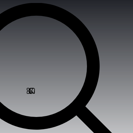
جستجو
...
0