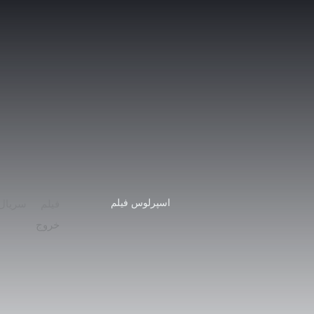
رش
ه
حتوا
اسپرلوس فیلم
فیلم
سریال
خروج